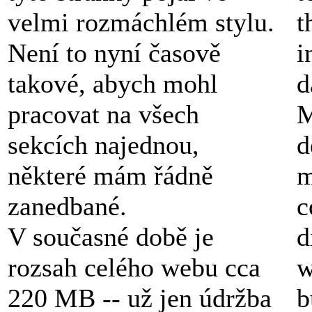
velmi rozmáchlém stylu.
t
Není to nyní časově
i
takové, abych mohl
d
pracovat na všech
M
sekcích najednou,
d
některé mám řádně
m
zanedbané.
c
V současné době je
d
rozsah celého webu cca
w
220 MB -- už jen údržba
b