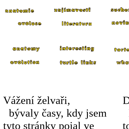
Vážení želvaři,
D
bývaly časy, kdy jsem
I
tyto stránky pojal ve
t