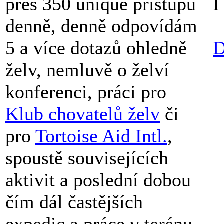
přes 350 unique přístupů
I
denně, denně odpovídám
5 a více dotazů ohledně
D
želv, nemluvě o želví
konferenci, práci pro
Klub chovatelů želv
či
pro
Tortoise Aid Intl.
,
spoustě souvisejících
aktivit a poslední dobou
čím dál častějších