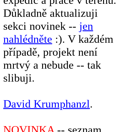
expedic a práce v terénu.
Důkladně aktualizuji
sekci novinek --
jen
nahlédněte
:). V každém
případě, projekt není
mrtvý a nebude -- tak
slibuji.
David Krumphanzl
.
NOVINKA
-- seznam