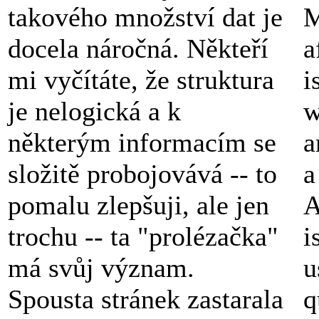
takového množství dat je
M
docela náročná. Někteří
a
mi vyčítáte, že struktura
i
je nelogická a k
w
některým informacím se
a
složitě probojovává -- to
a
pomalu zlepšuji, ale jen
A
trochu -- ta "prolézačka"
i
má svůj význam.
u
Spousta stránek zastarala
q