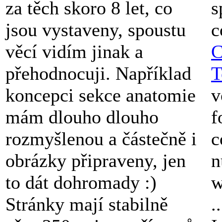
za těch skoro 8 let, co
s
jsou vystaveny, spoustu
c
věcí vidím jinak a
C
přehodnocuji. Například
T
koncepci sekce anatomie
v
mám dlouho dlouho
f
rozmyšlenou a částečně i
c
obrázky připraveny, jen
n
to dát dohromady :)
w
Stránky mají stabilně
.