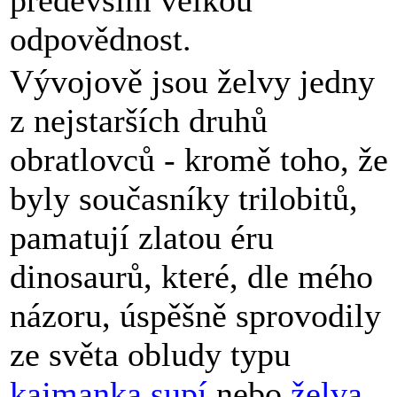
odpovědnost.
Vývojově jsou želvy jedny
z nejstarších druhů
obratlovců - kromě toho, že
byly současníky trilobitů,
pamatují zlatou éru
dinosaurů, které, dle mého
názoru, úspěšně sprovodily
ze světa obludy typu
kajmanka supí
nebo
želva