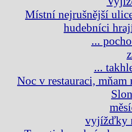
Vyjíž
Místní nejrušnější ulic
hudebníci hrají
... poch
z
... takh
Noc v restauraci, mňam m
Slon
měsí
vyjížďky n