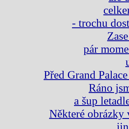
celke
- trochu dos
Zase
pár mome
u
Před Grand Palace 
Ráno jsm
a šup letadl
Některé obrázky 
... ji