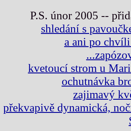
P.S. únor 2005 -- při
shledání s pavoučk
a ani po chvíl
...zapózov
kvetoucí strom u Mar
ochutnávka bro
zajimavý kv
překvapivě dynamická, nočn