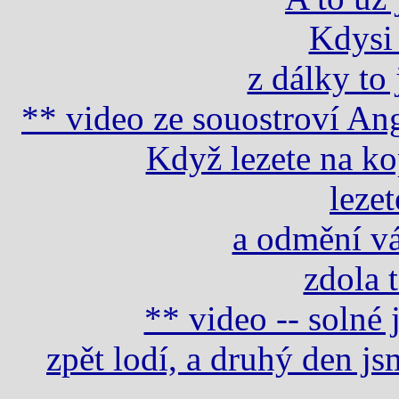
Kdysi t
z dálky to 
** video ze souostroví A
Když lezete na ko
leze
a odmění vá
zdola t
** video -- solné 
zpět lodí, a druhý den j