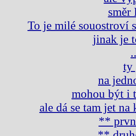
směr 
To je milé souostroví
jinak je 
.
ty
na jedn
mohou být i 
ale dá se tam jet na 
** prvn
** druh