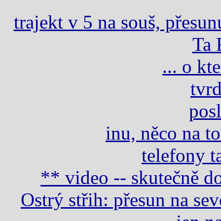
trajekt v 5 na souš, přesun
Ta 
... o k
tvrd
posl
inu, něco na t
telefony t
** video -- skutečně do
Ostrý střih: přesun na se