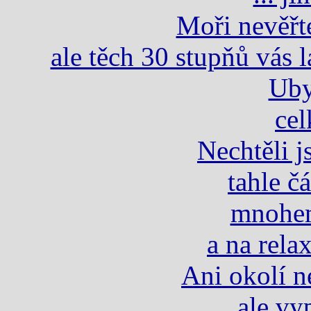
Moři nevěřt
ale těch 30 stupňů vás l
Uby
ce
Nechtěli 
tahle čá
mnohem
a na relax
Ani okolí n
ale vyp