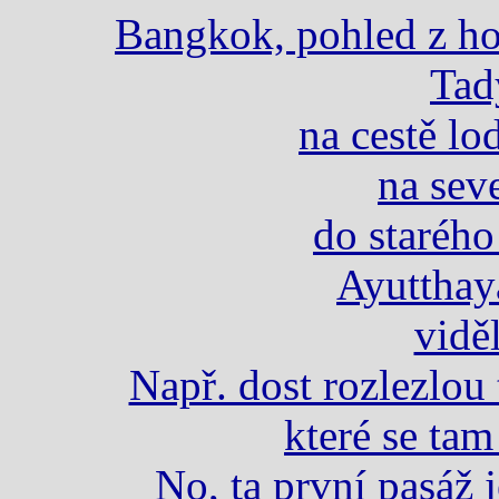
Bangkok, pohled z ho
Tad
na cestě lod
na sev
do starého
Ayutthay
viděl
Např. dost rozlezlou
které se tam
No, ta první pasáž 