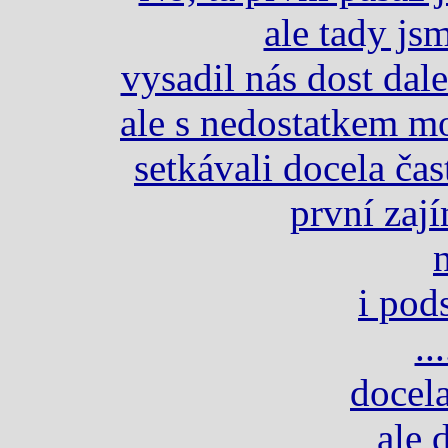
ale tady js
vysadil nás dost dale
ale s nedostatkem m
setkávali docela čas
první zaj
i pods
..
docela
ale 