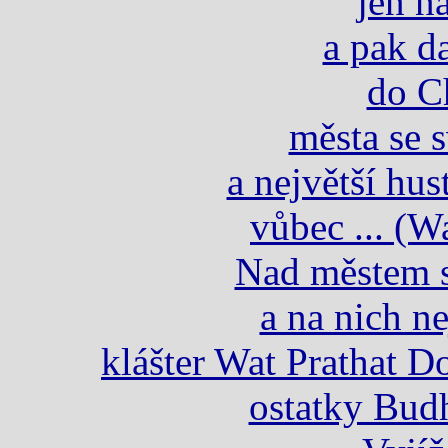
jen n
a pak d
do C
města se 
a největší hu
vůbec ... (W
Nad městem s
a na nich ne
klášter Wat Prathat D
ostatky Bud