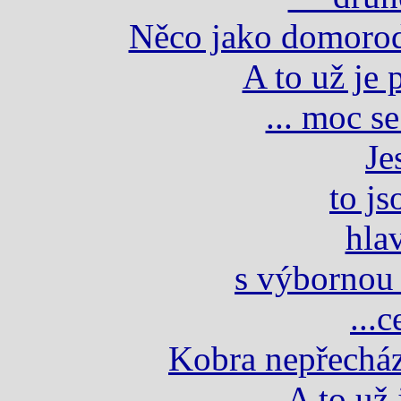
Něco jako domorodá
A to už je 
... moc s
Je
to j
hla
s výbornou 
...c
Kobra nepřecház
A to už