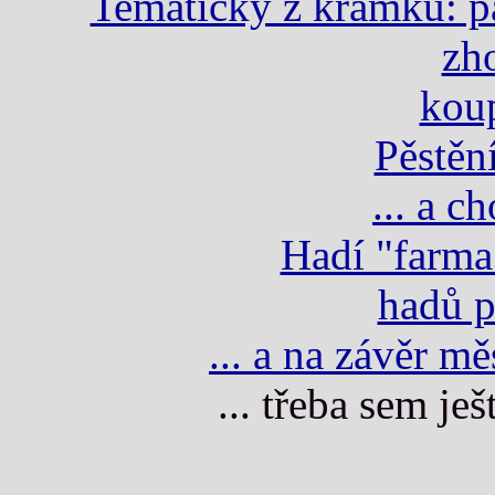
Tematicky z krámku: pap
zho
koup
Pěstění
... a c
Hadí "farma"
hadů pr
... a na závěr m
... třeba sem ješ